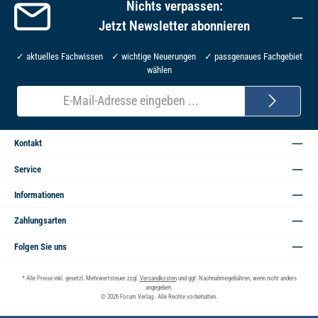
Nichts verpassen:
Jetzt Newsletter abonnieren
✓ aktuelles Fachwissen ✓ wichtige Neuerungen ✓ passgenaues Fachgebiet
wählen
E-
Mail-
Adresse*
Kontakt
Service
Informationen
Zahlungsarten
Folgen Sie uns
* Alle Preise inkl. gesetzl. Mehrwertsteuer zzgl.
Versandkosten
und ggf. Nachnahmegebühren, wenn nicht anders
angegeben.
© 2026 Forum Verlag - Alle Rechte vorbehalten.