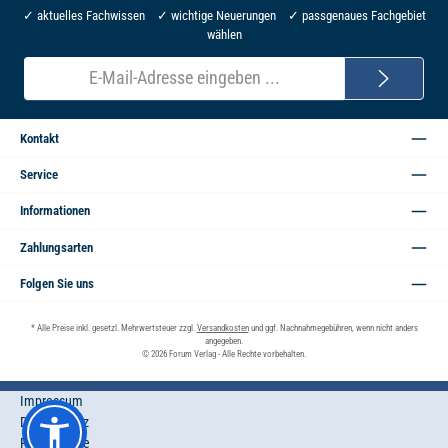
✓ aktuelles Fachwissen ✓ wichtige Neuerungen ✓ passgenaues Fachgebiet
wählen
E-
Mail-
Adresse*
Kontakt
Service
Informationen
Zahlungsarten
Folgen Sie uns
* Alle Preise inkl. gesetzl. Mehrwertsteuer zzgl.
Versandkosten
und ggf. Nachnahmegebühren, wenn nicht anders
angegeben.
© 2026 Forum Verlag - Alle Rechte vorbehalten.
Impressum
Datenschutz
Privatsphäre