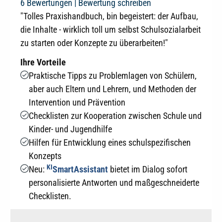
Durchschnittliche Bewertung von 4.9 von 5 Sternen
6 Bewertungen |
Bewertung schreiben
"Tolles Praxishandbuch, bin begeistert: der Aufbau,
die Inhalte - wirklich toll um selbst Schulsozialarbeit
zu starten oder Konzepte zu überarbeiten!"
Ihre Vorteile
Praktische Tipps zu Problemlagen von Schülern,
aber auch Eltern und Lehrern, und Methoden der
Intervention und Prävention
Checklisten zur Kooperation zwischen Schule und
Kinder- und Jugendhilfe
Hilfen für Entwicklung eines schulspezifischen
Konzepts
KI
Neu:
SmartAssistant
bietet im Dialog sofort
personalisierte Antworten und maßgeschneiderte
Checklisten.