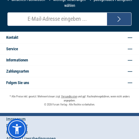
wählen
E-
Mail-
Adresse*
Kontakt
Service
Informationen
Zahlungsarten
Folgen Sie uns
* Alle Preise inkl. gesetzl. Mehrwertsteuer zzgl.
Versandkosten
und ggf. Nachnahmegebühren, wenn nicht anders
angegeben.
© 2026 Forum Verlag - Alle Rechte vorbehalten.
Impressum
Datenschutz
Privatsphäre
AGB und Lizenzbedingungen