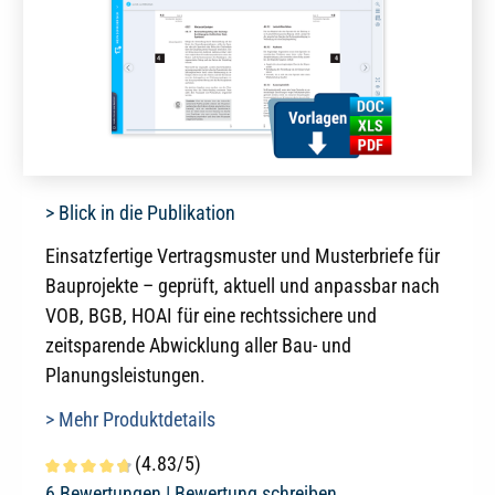
> Blick in die Publikation
Einsatzfertige Vertragsmuster und Musterbriefe für
Bauprojekte – geprüft, aktuell und anpassbar nach
VOB, BGB, HOAI für eine rechtssichere und
zeitsparende Abwicklung aller Bau- und
Planungsleistungen.
> Mehr Produktdetails
(4.83/5)
Durchschnittliche Bewertung von 4.8 von 5 Sternen
6 Bewertungen |
Bewertung schreiben