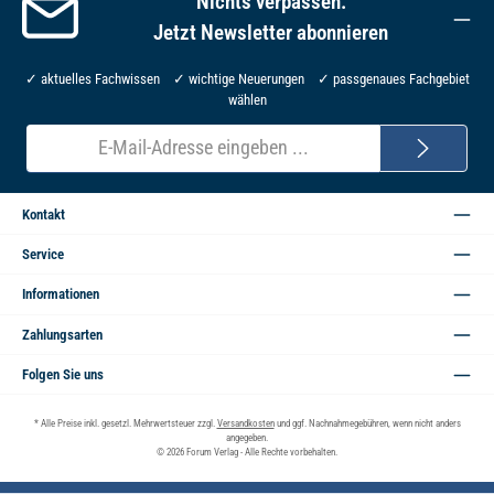
Nichts verpassen:
Jetzt Newsletter abonnieren
✓ aktuelles Fachwissen ✓ wichtige Neuerungen ✓ passgenaues Fachgebiet
wählen
E-
Mail-
Adresse*
Kontakt
Service
Informationen
Zahlungsarten
Folgen Sie uns
* Alle Preise inkl. gesetzl. Mehrwertsteuer zzgl.
Versandkosten
und ggf. Nachnahmegebühren, wenn nicht anders
angegeben.
© 2026 Forum Verlag - Alle Rechte vorbehalten.