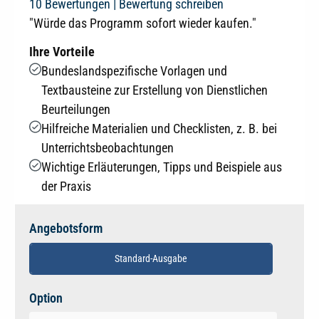
Durchschnittliche Bewertung von 4.4 von 5 Sternen
10 Bewertungen |
Bewertung schreiben
"Würde das Programm sofort wieder kaufen."
Ihre Vorteile
Bundeslandspezifische Vorlagen und
Textbausteine zur Erstellung von Dienstlichen
Beurteilungen
Hilfreiche Materialien und Checklisten, z. B. bei
Unterrichtsbeobachtungen
Wichtige Erläuterungen, Tipps und Beispiele aus
der Praxis
Angebotsform
Standard-Ausgabe
auswählen
Option