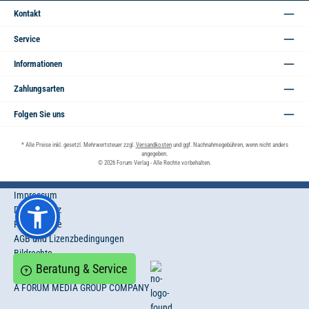
Adresse*
Kontakt
Service
Informationen
Zahlungsarten
Folgen Sie uns
* Alle Preise inkl. gesetzl. Mehrwertsteuer zzgl.
Versandkosten
und ggf. Nachnahmegebühren, wenn nicht anders
angegeben.
© 2026 Forum Verlag - Alle Rechte vorbehalten.
Impressum
Datenschutz
Privatsphäre
AGB und Lizenzbedingungen
Bildrechte
Beratung & Service
A FORUM MEDIA GROUP COMPANY