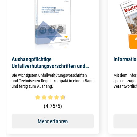
Aushangpflichtige
Informatio
Unfallverhütungsvorschriften und
Technische Regeln
Die wichtigsten Unfallverhütungsvorschriften
Mit dem Infor
und Technischen Regeln kompakt in einem Band
speziell zuges
und fertig zum Aushang.
Verantwortliche a
Zehn Ausgaben
Beiträge aus 
Bautechnik 
Durchschnittliche Bewertung von 4.6 von 5 Sternen
Durchschni
(4.75/5)
Mehr erfahren