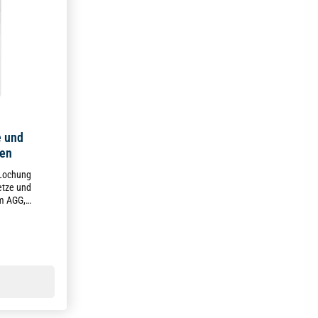
e und
ten
 Lochung
setze und
om AGG,
 TzBfG – in
 kompakt in
g von 5 von 5 Sternen