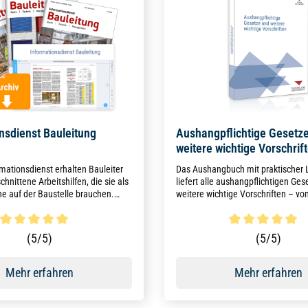
nsdienst Bauleitung
Aushangpflichtige Gesetz
weitere wichtige Vorschrif
mationsdienst erhalten Bauleiter
Das Aushangbuch mit praktischer
chnittene Arbeitshilfen, die sie als
liefert alle aushangpflichtigen Ge
uf der Baustelle brauchen.
weitere wichtige Vorschriften – v
 im Jahr liefern praxisnahe
JArbSchG und MuSchG bis hin zum
den Bereichen Baurecht,
ihrer jeweiligen aktuellen Fassung
und Management.
einem Buch.
ttliche Bewertung von 5 von 5 Sternen
Durchschnittliche Bewertun
(5/5)
(5/5)
Mehr erfahren
Mehr erfahren