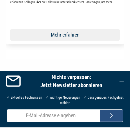
erfahrenen Kollegen über die Fallstricke unterschiedlichster Sanierungen, um mehr
Sicherheit bei der Planung kommender (Sanierungs-)Projekte zu erlangen.
Mehr erfahren
Nichts verpassen:
Jetzt Newsletter abonnieren
✓ aktuelles Fachwissen ✓ wichtige Neuerungen ✓ passgenaues Fachgebiet
wählen
E-
Mail-
Adresse*