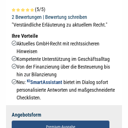
(5/5)
Durchschnittliche Bewertung von 5 von 5 Sternen
2 Bewertungen |
Bewertung schreiben
"Verständliche Erläuterung zu aktuellem Recht."
Ihre Vorteile
Aktuelles GmbH-Recht mit rechtssicheren
Hinweisen
Kompetente Unterstützung im Geschäftsalltag
Von der Finanzierung über die Besteuerung bis
hin zur Bilanzierung
KI
Neu:
SmartAssistant
bietet im Dialog sofort
personalisierte Antworten und maßgeschneiderte
Checklisten.
Angebotsform
Premium-Ausgabe