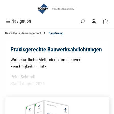
alt springen
Navigation
Bau & Gebäudemanagement
Bauplanung
Praxisgerechte Bauwerksabdichtungen
Wirtschaftliche Methoden zum sicheren
Feuchtigkeitsschutz
Peter Schmidt
Stand August 2026