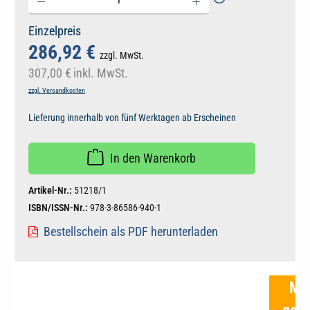
Einzelpreis
286,92 €
zzgl. MwSt.
307,00 €
inkl. MwSt.
zzgl. Versandkosten
Lieferung innerhalb von fünf Werktagen ab Erscheinen
In den Warenkorb
Artikel-Nr.:
51218/1
ISBN/ISSN-Nr.:
978-3-86586-940-1
Bestellschein als PDF herunterladen
Me