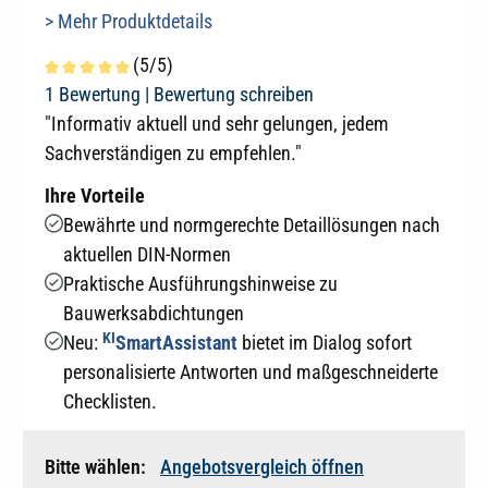
> Mehr Produktdetails
(5/5)
Durchschnittliche Bewertung von 5 von 5 Sternen
1 Bewertung |
Bewertung schreiben
"Informativ aktuell und sehr gelungen, jedem
Sachverständigen zu empfehlen."
Ihre Vorteile
Bewährte und normgerechte Detaillösungen nach
aktuellen DIN-Normen
Praktische Ausführungshinweise zu
Bauwerksabdichtungen
KI
Neu:
SmartAssistant
bietet im Dialog sofort
personalisierte Antworten und maßgeschneiderte
Checklisten.
Bitte wählen:
Angebotsvergleich öffnen