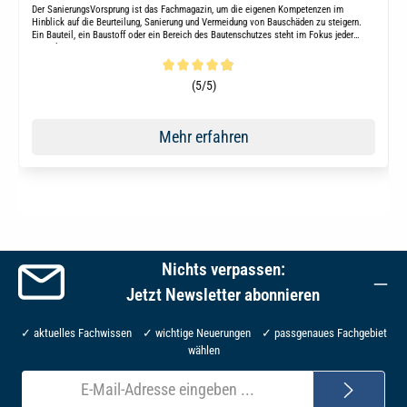
Der SanierungsVorsprung ist das Fachmagazin, um die eigenen Kompetenzen im
Hinblick auf die Beurteilung, Sanierung und Vermeidung von Bauschäden zu steigern.
Ein Bauteil, ein Baustoff oder ein Bereich des Bautenschutzes steht im Fokus jeder
Ausgabe.
Durchschnittliche Bewertung von 4.9 von 5 Sternen
(5/5)
Mehr erfahren
Nichts verpassen:
Jetzt Newsletter abonnieren
✓ aktuelles Fachwissen ✓ wichtige Neuerungen ✓ passgenaues Fachgebiet
wählen
E-