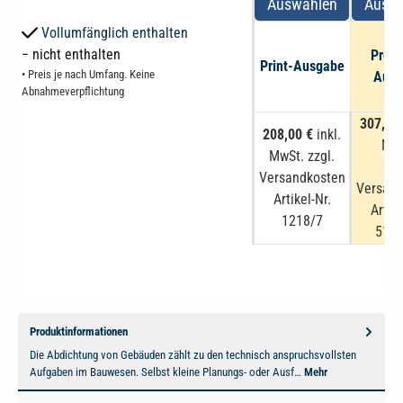
Auswählen
Auswä
Vollumfänglich enthalten
− nicht enthalten
Prem
Print-Ausgabe
• Preis je nach Umfang. Keine
Ausg
Abnahmeverpflichtung
307,00
208,00 €
inkl.
MwS
MwSt. zzgl.
zzg
Versandkosten
Versand
Artikel-Nr.
Artike
1218/7
5121
Produktinformationen
Die Abdichtung von Gebäuden zählt zu den technisch anspruchsvollsten
Aufgaben im Bauwesen. Selbst kleine Planungs- oder Ausf…
Mehr