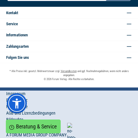
Mail-
Adresse*
Kontakt
Service
Informationen
Zahlungsarten
Folgen Sie uns
* Alle Preise inkl. gesetzl. Mehrwertsteuer zzgl.
Versandkosten
und ggf. Nachnahmegebühren, wenn nicht anders
angegeben.
© 2026 Forum Verlag - Alle Rechte vorbehalten.
Impressum
Datenschutz
Privatsphäre
AGB und Lizenzbedingungen
Bildrechte
Beratung & Service
A FORUM MEDIA GROUP COMPANY